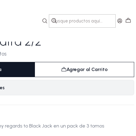
rds to Black Jack, Vol.
uiatra 2/2
tos
a
Agregar al Carrito
nes
my regards to Black Jack en un pack de 3 tomos