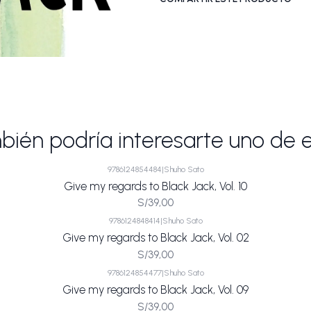
ién podría interesarte uno de 
9786124854484
|
Shuho Sato
Give my regards to Black Jack, Vol. 10
S/39,00
9786124848414
|
Shuho Sato
Give my regards to Black Jack, Vol. 02
S/39,00
9786124854477
|
Shuho Sato
Give my regards to Black Jack, Vol. 09
S/39,00