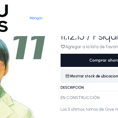
PAGOS SEGUROS
Leer más
ra 2/2
Mangas
Give my rega
11,12,13 / Psiq
Agregar a la lista de favori
Comprar ahor
Mostrar stock de ubicacio
DESCRIPCIÓN
EN CONSTRUCCIÓN
Los 3 últimos tomos de Give 