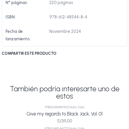
N° páginas:
220 páginas
ISBN:
978-612-48544-8-4
Fecha de
Noviembre 2024
lanzamiento:
COMPARTIR ESTE PRODUCTO
También podría interesarte uno de
estos
9786124848490
|
Shuho Sato
Give my regards to Black Jack, Vol. 01
S/39,00
9786124854477
|
Shuho Sato